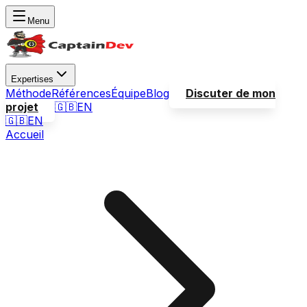
Menu
Expertises
Méthode
Références
Équipe
Blog
Discuter de mon
projet
🇬🇧
EN
🇬🇧
EN
Accueil