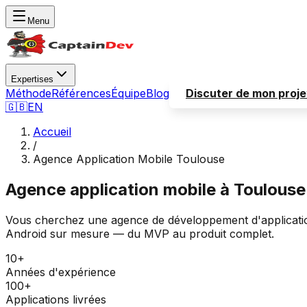
Menu
Expertises
Méthode
Références
Équipe
Blog
Discuter de mon proje
🇬🇧
EN
Accueil
/
Agence Application Mobile
Toulouse
Agence application mobile à
Toulouse
Vous cherchez une agence de développement d'applicati
Android sur mesure — du MVP au produit complet.
10+
Années d'expérience
100+
Applications livrées