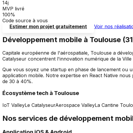
14j
MVP livré
100%
Code source à vous
Estimer mon projet gratuitement
Voir nos réalisat
Développement mobile à
Toulouse
(
31
Capitale européenne de l'aérospatiale, Toulouse a dévelo
Catalyseur concentrent l'innovation numérique de la Ville
Que vous soyez une startup en phase de lancement ou u
application mobile. Notre expertise en React Native nous
de 30 à 40%.
Écosystème tech à
Toulouse
IoT Valley
Le Catalyseur
Aerospace Valley
La Cantine Toul
Nos services de développement mobi
Application iOS & Android