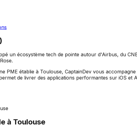
ions
)
ppé un écosystème tech de pointe autour d'Airbus, du CNES
 Rose.
ne PME établie à
Toulouse
, CaptainDev vous accompagne d
 permet de livrer des applications performantes sur iOS et
ouse
le à
Toulouse