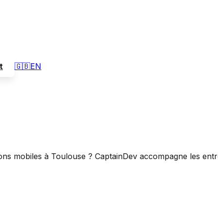
t
🇬🇧
EN
ons mobiles à
Toulouse
? CaptainDev accompagne les entr