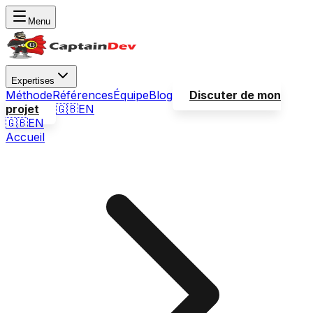
Menu
Expertises
Méthode
Références
Équipe
Blog
Discuter de mon
projet
🇬🇧
EN
🇬🇧
EN
Accueil