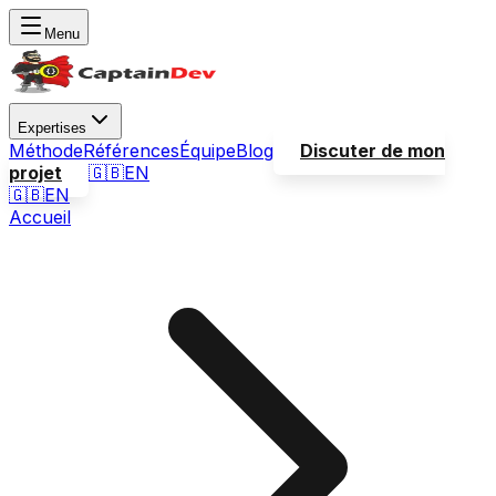
Menu
Expertises
Méthode
Références
Équipe
Blog
Discuter de mon
projet
🇬🇧
EN
🇬🇧
EN
Accueil